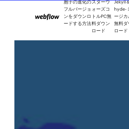
胞子の進化の
スターウ
Jekyll
フルバージョ
ォーズコ
hyde
ンをダウンロ
トルPC無
ージカ
ードする方法
料ダウン
無料ダ
ロード
ロード