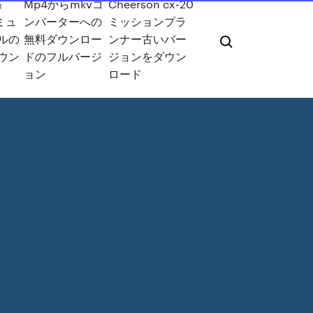
＆
Mp4からmkvコ
Cheerson cx-20
-ミュ
ンバーターへの
ミッションプラ
ルの
無料ダウンロー
ンナー古いバー
ウン
ドのフルバージ
ジョンをダウン
ョン
ロード