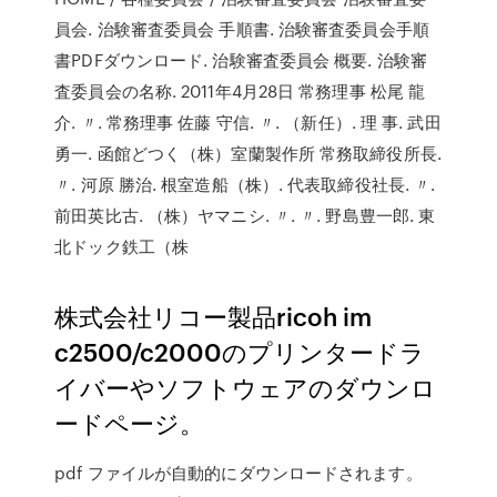
員会. 治験審査委員会 手順書. 治験審査委員会手順
書PDFダウンロード. 治験審査委員会 概要. 治験審
査委員会の名称. 2011年4月28日 常務理事 松尾 龍
介. 〃. 常務理事 佐藤 守信. 〃. （新任）. 理 事. 武田
勇一. 函館どつく（株）室蘭製作所 常務取締役所長.
〃. 河原 勝治. 根室造船（株）. 代表取締役社長. 〃.
前田英比古. （株）ヤマニシ. 〃. 〃. 野島豊一郎. 東
北ドック鉄工（株
株式会社リコー製品ricoh im
c2500/c2000のプリンタードラ
イバーやソフトウェアのダウンロ
ードページ。
pdf ファイルが自動的にダウンロードされます。