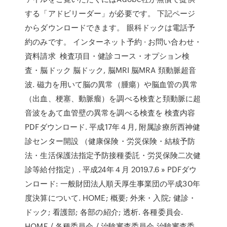
する「アドビリーダー」が必要です。 下記ページ
からダウンロードできます。 眼科ドックは電話予
約のみです。 インターネット予約 · お問い合わせ・
資料請求 検査項目・健診コース・オプション検
査・脳ドック 脳ドック, 脳MRI 脳MRA 頚動脈超音
波. 磁力を用いて脳の異常（腫瘍）や脳血管の異常
（出血、梗塞、動脈瘤）を調べる検査と頚動脈に超
音波をあて血管壁の異常を調べる検査を 検査内容
PDFダウンロード. 平成17年４月, 附属診療所西神健
診センター開設 （健康保険・労災保険・結核予防
法・生活保護法指定予防接種委託・労災保険二次健
診等給付指定）. 平成24年４月 2019.7.6 » PDFダウ
ンロード: 一般財団法人順天厚生事業団の平成30年
度決算について. HOME; 概要; 外来・入院; 健診・
ドック; 看護部; 各部の紹介; 透析. 各種委員会.
HOME / 各種委員会 / 治験審査委員会 治験審査委