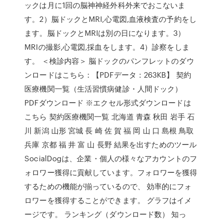
ックは月に1回の脳神神経外科外来でおこないま
す。2）脳ドックとMRI,心電図,血液検査の予約をし
ます。脳ドックとMRIは別の日になります。3）
MRIの撮影,心電図,採血をします。4）診察をしま
す。 ＜検診内容＞ 脳ドックのパンフレットのダウ
ンロードはこちら：【PDFデータ：263KB】 契約
医療機関一覧（生活習慣病健診・人間ドック）
PDFダウンロード ※エクセル形式ダウンロードは
こちら 契約医療機関一覧 北海道 青森 秋田 岩手 石
川 新潟 山形 宮城 長 崎 佐 賀 福 岡 山 口 島根 鳥取
兵庫 京都 福 井 富 山 長野 結果を出すためのツール
SocialDogは、企業・個人の様々なアカウントのフ
ォロワー獲得に貢献しています。フォロワーを獲得
するための機能が揃っているので、 効率的にフォ
ロワーを獲得することができます。 グラフはイメ
ージです。 ランキング（ダウンロード数） 知っ