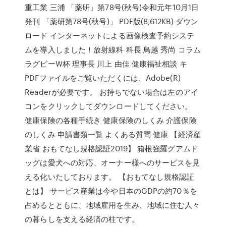
重工業 三浦 「薬研」第78号(秋号)令和元年10月1日
発刊 「薬研第78号(秋号)」 PDF版(8,612KB) ダウン
ロード インターネットによる画像検査予約システ
ムを導入しました！放射線科 科長 鳥越 秀尚 コラム
ラグビーW杯 理事長 川上 由佳 健康福祉相談 キ
PDFファイルをご覧いただくには、Adobe(R)
Readerが必要です。 お持ちでない場合は左のアイ
コンをクリックしてダウンロードしてください。
健康保険の各種手続き 健康保険のしくみ 介護保険
のしくみ 申請書類一覧 よくある質問 健康 【経済産
業省 おもてなし規格認証2019】 箱根強羅グアムド
ッグは愛犬への対応、オーナー様へのサービスを見
える化いたしております。 【おもてなし規格認証
とは】 サービス産業は今や日本のGDPの約70％を
占めるとともに、地域雇用を生み、地域に住む人々
の暮らしを支える経済の柱です。