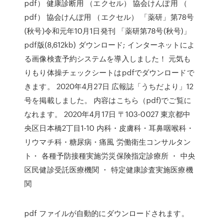
pdf） 健康診断用 （エクセル） 協会けんぽ用 （
pdf） 協会けんぽ用 （エクセル） 「薬研」第78号
(秋号)令和元年10月1日発刊 「薬研第78号(秋号)」
pdf版(8,612kb) ダウンロード; インターネットによ
る画像検査予約システムを導入しました！ 元気も
りもり体操チェックシートはpdfでダウンロードで
きます。 2020年4月27日 広報誌「うちだより」12
号を掲載しました。 内容はこちら（pdf)でご覧に
なれます。 2020年4月17日 〒103-0027 東京都中
央区日本橋2丁目1-10 内科・皮膚科・耳鼻咽喉科・
リウマチ科・糖尿病・痛風 労働衛生コンサルタン
ト・ 各種予防接種実施労災保険指定診療所 ・ 中央
区民健診受託医療機関 ・ 特定健康診査実施医療機
関
pdf ファイルが自動的にダウンロードされます。