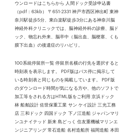
ウンロードはこちらから 人間ドック受診申込書
（pdf：63kb） 〒651-2331 神戸市西区神出町 東神
奈川駅徒歩5分、東白楽駅徒歩3分にある神奈川脳
神経外科クリニックでは、脳神経外科の診療、脳ド
ック、物忘れ外来、脳卒中（脳出血、脳梗塞、くも
膜下出血）の後遺症のリハビリ。
100系統停留所一覧 停留所名横の行先を選択すると
時刻表を表示します。 PDF版はバス停に掲示して
いる時刻表と同じものを掲載しています。 PDF版
のダウンロード時間が気になる方や、他のソフトで
加工等をされる方はHTML版をご利用 京浜ドック
林 船舶設計 佐世保重工業 サン ケイ設計 三光工務
店 三和ドック 四国ドック 下ノ江造船 ジャパンマリ
ンユナイテッド 新来 島どっく 住友重機械マリンエ
ンジニアリング 常石造船 名村造船所 福岡造船 本田