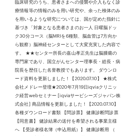
臨床研究のうち、患者さまへの侵襲や介入もなく診
療情報等の情報のみを用い研究や、余った検体のみ
を用いるような研究については、国が定めた指針に
基づき「対象となる患者さまのお一人 日曜脳ドッ
ク30分コース（脳MRIを6種類、脳血管は7方向か
ら観察）脳神経センターとして大変充実した内容で
す。 ★★センター所長の嘉山孝正先生は脳腫瘍の
専門家であり、国立がんセンター理事長・総長・病
院長を歴任した名誉教授でもあります。 ダウンロ
ード資料を更新しました！【2020.07.10】 ★株式
会社メドレー登壇★2020年7月19日iqviaクリニッ
ク経営webセミナー [iqviaサービシーズジャパン株
式会社] 商品情報を更新しました！【2020.07.10】
各種ダウンロード書類 【問診票】 健康診断問診票
【同意書】 健診結果の送付を希望される事業主様
へ 【受診者様名簿（申込用紙）】 健康診断用 （