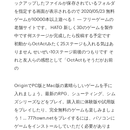
ックアップしたファイルが保存されているフォルダ
を指定する画面が表示されるので 2020/05/23 無料
ゲームが10000本以上遊べる！ ― フリーゲームの
老舗サイトです。 HATO 新しく3Dのゲームを製作
中です何ステージか完成したら投稿する予定です
初動からOctActみたく25ステージも入れる気はあ
りません せいぜい10ステージ前後のつもりです そ
れと友人らの感想として「OctActもそうだがお前
の
OriginでPC版とMac版の素晴らしいゲームを手に
入れましょう。最新のRPG、シューティング、シム
ズシリーズなどをプレイ。購入前に体験版や試用版
をプレイしたり、完全無料のゲームも楽しみましょ
う！… 777town.netをプレイするには、パソコンに
ゲームをインストールしていただく必要がありま