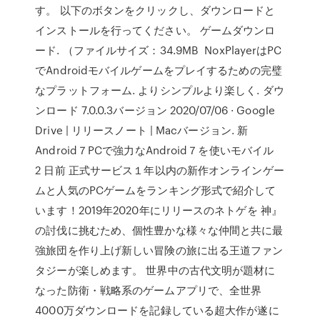
す。 以下のボタンをクリックし、ダウンロードと
インストールを行ってください。 ゲームダウンロ
ード. （ファイルサイズ：34.9MB NoxPlayerはPC
でAndroidモバイルゲームをプレイするための完璧
なプラットフォーム. よりシンプルより楽しく. ダウ
ンロード 7.0.0.3バージョン 2020/07/06 · Google
Drive | リリースノート | Macバージョン. 新
Android７PCで強力なAndroid７を使いモバイル
2 日前 正式サービス１年以内の新作オンラインゲー
ムと人気のPCゲームをランキング形式で紹介して
います！2019年2020年にリリースのネトゲを 神』
の討伐に挑むため、個性豊かな様々な仲間と共に最
強旅団を作り上げ新しい冒険の旅に出る王道ファン
タジーが楽しめます。 世界中の古代文明が題材に
なった防衛・戦略系のゲームアプリで、全世界
4000万ダウンロードを記録している超大作が遂に