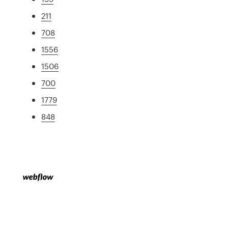
211
708
1556
1506
700
1779
848