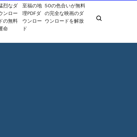
猛烈なダ
至福の地
50の色合いが無料
ウンロー
理PDFダ
の完全な映画のダ
ドの無料
ウンロー
ウンロードを解放
運命
ド