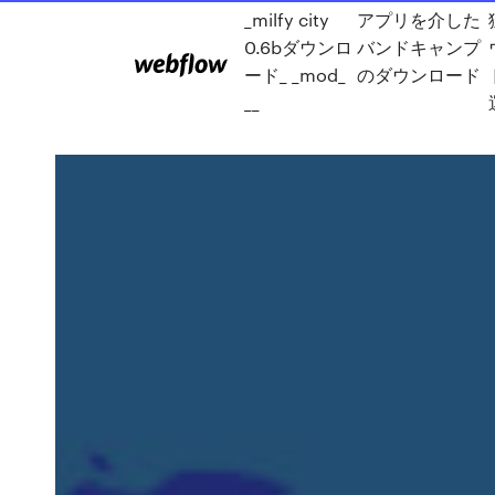
_milfy city
アプリを介した
0.6bダウンロ
バンドキャンプ
ード_ _mod_
のダウンロード
__